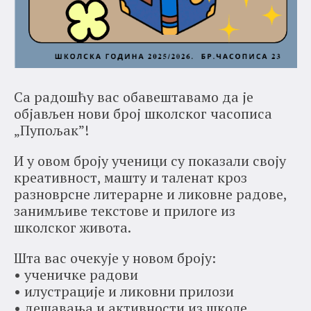
Са радошћу вас обавештавамо да је
објављен нови број школског часописа
„Пупољак”!
И у овом броју ученици су показали своју
креативност, машту и таленат кроз
разноврсне литерарне и ликовне радове,
занимљиве текстове и прилоге из
школског живота.
Шта вас очекује у новом броју:
• ученичке радови
• илустрације и ликовни прилози
• дешавања и активности из школе