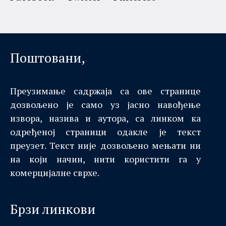
Поштовани,
Преузимање садржаја са ове странице
дозвољено је само уз јасно навођење
извора, назива и аутора, са линком ка
одређеној страници одакле је текст
преузет. Текст није дозвољено мењати ни
на који начин, нити користити га у
комерцијалне сврхе.
Брзи линкови