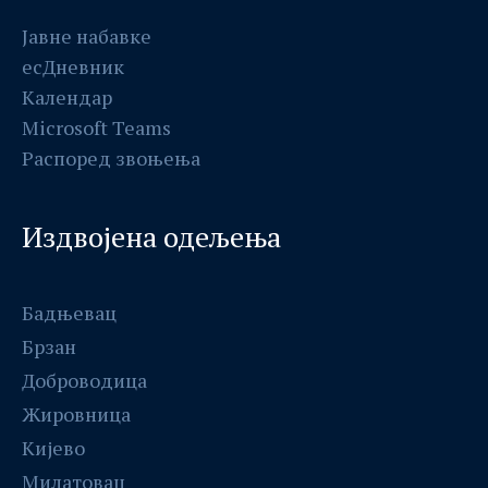
Јавне набавке
есДневник
Календар
Мicrosоft Teams
Распоред звоњења
Издвојена одељења
Бадњевац
Брзан
Доброводица
Жировница
Кијево
Милатовац