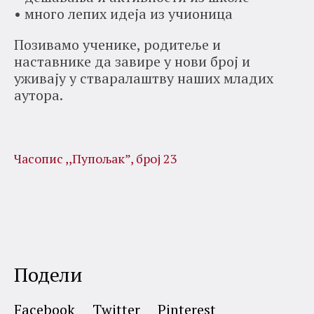
• много лепих идеја из учионица
Позивамо ученике, родитеље и
наставнике да завире у нови број и
уживају у стваралаштву наших младих
аутора.
Часопис ,,Пупољак”, број 23
Подели
Facebook
Twitter
Pinterest