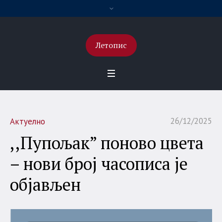
Летопис
26/12/2025
Актуелно
,,Пупољак” поново цвета
– нови број часописа је
објављен